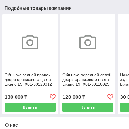
Подобные товары компании
Обшивка задней правой
Обшивка передней левой
Накл
двери оранжевого цвета
двери оранжевого цвета
задн
Lixang L9, X01-50120012
Lixang L9, X01-50110025
Lixi
130 000
120 000
30 
₸
₸
Купить
Купить
О нас