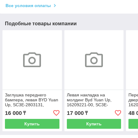
Все условия оплаты
Подобные товары компании
Заглушка переднего
Левая накладка на
Пере
бампера, левая BYD Yuan
молдинг Byd Yuan Up,
двер
Up, SC3E-2803131,
16209221-00, SC3E-
1620
14956813-00
5402832
5402
16 000
17 000
48 
₸
₸
Купить
Купить