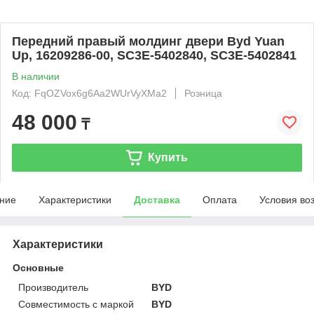
Передний правый молдинг двери Byd Yuan
Up, 16209286-00, SC3E-5402840, SC3E-5402841
В наличии
Код: FqOZVox6g6Aa2WUrVyXMa2
Розница
48 000
₸
Купить
ние
Характеристики
Доставка
Оплата
Условия во
Характеристики
Основные
Производитель
BYD
Совместимость с маркой
BYD