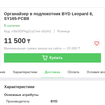
Органайзер в подлокотник BYD Leopard 8,
SY165-FCB8
В наличии
Код: rr8e3GP4gZcyCme-z6zhI1
Розница
11 500
₸
Минимальная сумма заказа на сайте — 20 000 ₸
Купить
ние
Характеристики
Доставка
Оплата
Условия во
Характеристики
Основные атрибуты
Производитель
BYD