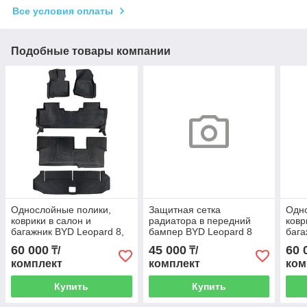
Все условия оплаты
Подобные товары компании
Однослойные полики,
Защитная сетка
Одно
коврики в салон и
радиатора в передний
ковр
багажник BYD Leopard 8,
бампер BYD Leopard 8
бага
TPE, 7 местный
2024
TPE,
60 000
45 000
60 
₸/
₸/
комплект
комплект
ком
Купить
Купить