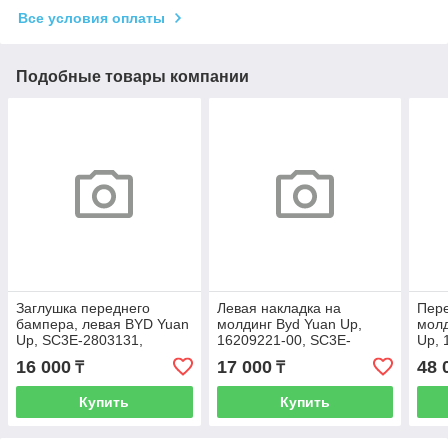
Все условия оплаты
Подобные товары компании
Заглушка переднего
Левая накладка на
Пер
бампера, левая BYD Yuan
молдинг Byd Yuan Up,
молд
Up, SC3E-2803131,
16209221-00, SC3E-
Up, 
14956813-00
5402832
5402
16 000
17 000
48 
₸
₸
Купить
Купить