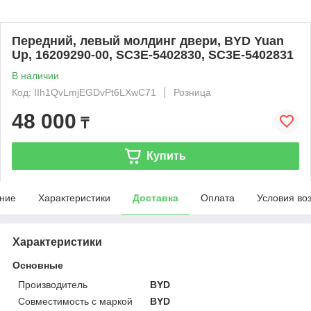
Передний, левый молдинг двери, BYD Yuan
Up, 16209290-00, SC3E-5402830, SC3E-5402831
В наличии
Код: IIh1QvLmjEGDvPt6LXwC71
Розница
48 000
₸
Купить
ние
Характеристики
Доставка
Оплата
Условия во
Характеристики
Основные
Производитель
BYD
Совместимость с маркой
BYD