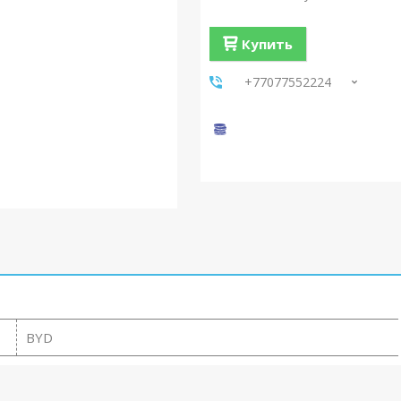
Купить
+77077552224
BYD