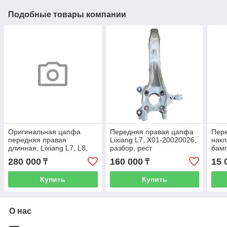
Подобные товары компании
Оригинальная цапфа
Передняя правая цапфа
Пере
передняя правая
Lixiang L7, X01-20020026,
нaкл
длинная, Lixiang L7, L8,
разбор, рест
бамп
L9 2024 рест, X01-
L9, 
280 000
160 000
15 
₸
₸
30010026
Купить
Купить
О нас