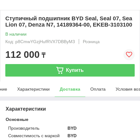
Ступичный подшипник BYD Seal, Seal 07, Sea
Lion 07, Denza N7, 14189364-00, EKEB-3103100
В наличии
Код: p8CmwYGzjHufRVX7DBByM3
Розница
112 000
₸
Купить
ние
Характеристики
Доставка
Оплата
Условия во
Характеристики
Основные
Производитель
BYD
Совместимость с маркой
BYD