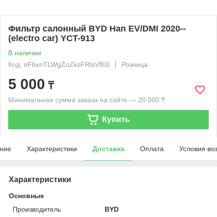
Фильтр салонный BYD Han EV/DMI 2020--
(electro car) YCT-913
В наличии
Код: oFbxnTLWgZoZksFRIsVfE0
Розница
5 000
₸
Минимальная сумма заказа на сайте — 20 000 ₸
Купить
ние
Характеристики
Доставка
Оплата
Условия во
Характеристики
Основные
Производитель
BYD