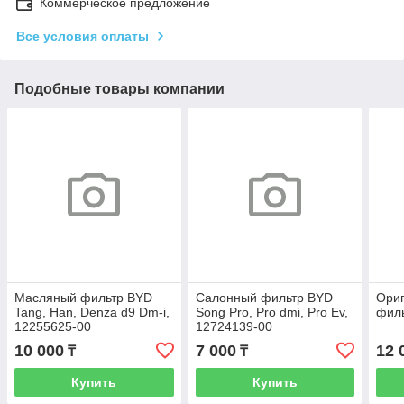
Коммерческое предложение
Все условия оплаты
Подобные товары компании
Масляный фильтр BYD
Салонный фильтр BYD
Ори
Tang, Han, Denza d9 Dm-i,
Song Pro, Pro dmi, Pro Ev,
фил
12255625-00
12724139-00
10 000
7 000
12 
₸
₸
Купить
Купить