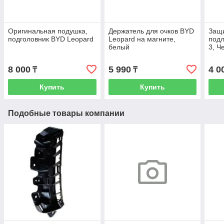
Оригинальная подушка,
Держатель для очков BYD
Защи
подголовник BYD Leopard
Leopard на магните,
подл
белый
3, Ч
8 000
5 990
4 0
₸
₸
Купить
Купить
Подобные товары компании