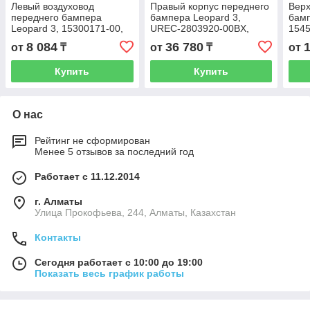
Левый воздуховод
Правый корпус переднего
Верх
переднего бампера
бампера Leopard 3,
бамп
Leopard 3, 15300171-00,
UREC-2803920-00BX,
1545
URE-2803216
16521080-00
280
8 084
36 780
от
₸
от
₸
от
Купить
Купить
О нас
Рейтинг не сформирован
Менее 5 отзывов за последний год
Работает с 11.12.2014
г. Алматы
​Улица Прокофьева, 244, Алматы, Казахстан
Контакты
Сегодня работает с 10:00 до 19:00
Показать весь график работы