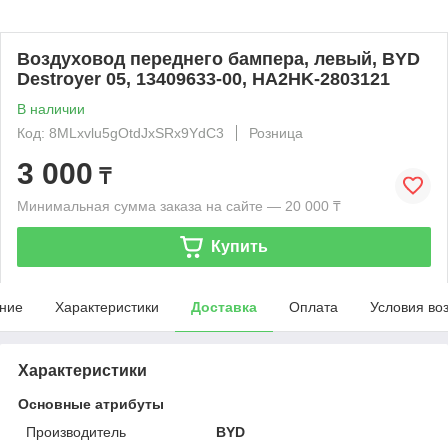
Воздуховод переднего бампера, левый, BYD
Destroyer 05, 13409633-00, HA2HK-2803121
В наличии
Код: 8MLxvlu5gOtdJxSRx9YdC3
Розница
3 000
₸
Минимальная сумма заказа на сайте — 20 000 ₸
Купить
ние
Характеристики
Доставка
Оплата
Условия во
Характеристики
Основные атрибуты
Производитель
BYD