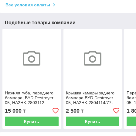
Все условия оплаты
Подобные товары компании
Нижняя губа, переднего
Крышка камеры заднего
Пере
бампера, BYD Destroyer
бампера BYD Destroyer
бамп
05, HA2HK-2803112
05, HA2HK-2804114/77-
05, 
00BK
280
15 000
2 500
1 8
₸
₸
Купить
Купить