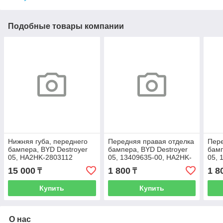
Подобные товары компании
Нижняя губа, переднего
Передняя правая отделка
Пере
бампера, BYD Destroyer
бампера, BYD Destroyer
бамп
05, HA2HK-2803112
05, 13409635-00, HA2HK-
05, 
2803114
280
15 000
1 800
1 8
₸
₸
Купить
Купить
О нас