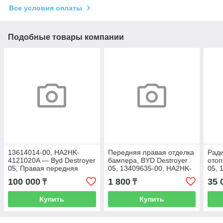
Все условия оплаты
Подобные товары компании
13614014-00, HA2HK-
Передняя правая отделка
Ради
4121020A — Byd Destroyer
бампера, BYD Destroyer
отоп
05, Правая передняя
05, 13409635-00, HA2HK-
05, 
фара (с блоком
2803114
810
100 000
1 800
35 
₸
₸
управления)
Купить
Купить