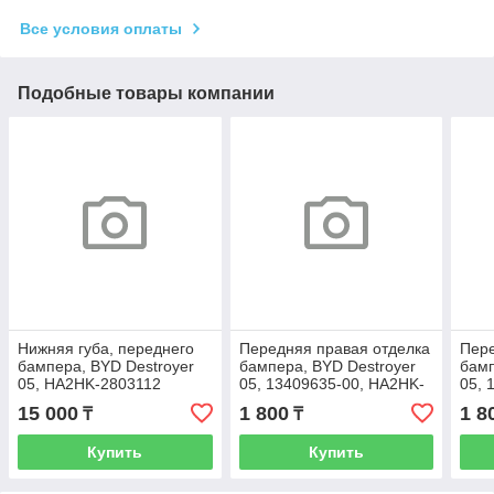
Все условия оплаты
Подобные товары компании
Нижняя губа, переднего
Передняя правая отделка
Пере
бампера, BYD Destroyer
бампера, BYD Destroyer
бамп
05, HA2HK-2803112
05, 13409635-00, HA2HK-
05, 
2803114
280
15 000
1 800
1 8
₸
₸
Купить
Купить