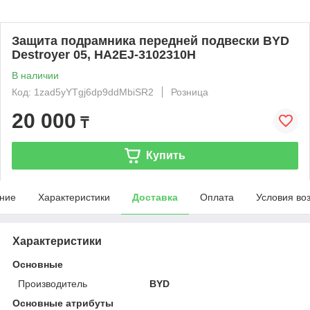
Защита подрамника передней подвески BYD
Destroyer 05, HA2EJ-3102310H
В наличии
Код: 1zad5yYTgj6dp9ddMbiSR2
Розница
20 000
₸
Купить
ние
Характеристики
Доставка
Оплата
Условия во
Характеристики
Основные
Производитель
BYD
Основные атрибуты