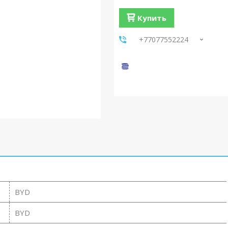
Купить
+77077552224
BYD
BYD