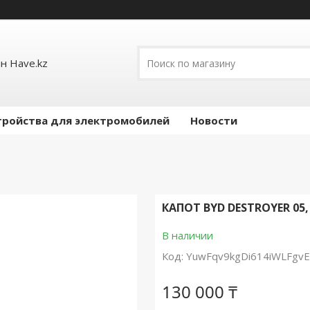
н Have.kz
тройства для электромобилей
Новости
КАПОТ BYD DESTROYER 05,
В наличии
Код:
YuwFqv9kgDi614iWLFgv
130 000 ₸