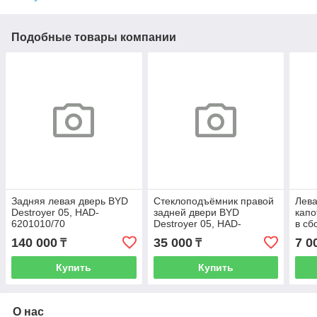
Подобные товары компании
Задняя левая дверь BYD
Стеклоподъёмник правой
Лева
Destroyer 05, HAD-
задней двери BYD
капо
6201010/70
Destroyer 05, HAD-
в сб
6204109C
HAD
140 000
35 000
7 0
₸
₸
Купить
Купить
О нас