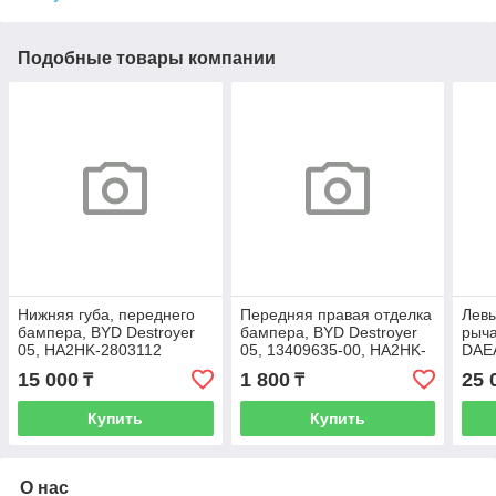
Подобные товары компании
Нижняя губа, переднего
Передняя правая отделка
Лев
бампера, BYD Destroyer
бампера, BYD Destroyer
рыча
05, HA2HK-2803112
05, 13409635-00, HA2HK-
DAE
2803114
15 000
1 800
25 
₸
₸
Купить
Купить
О нас