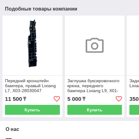
Подобные товары компании
Передний кронштейн
Заглушка буксировочного
Задн
бампера, правый Lixiang
крюка, переднего
Lixi
L7, X03-28030047
бампера Lixiang L9, X01-
28030014, X01-28030105
11 500
5 000
350
₸
₸
Купить
Купить
О нас