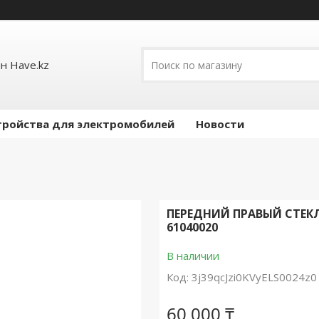
н Have.kz
тройства для электромобилей
Новости
ПЕРЕДНИЙ ПРАВЫЙ СТЕКЛО
61040020
В наличии
Код:
3j39qcJzi0KVyELS0024z0
60 000 ₸