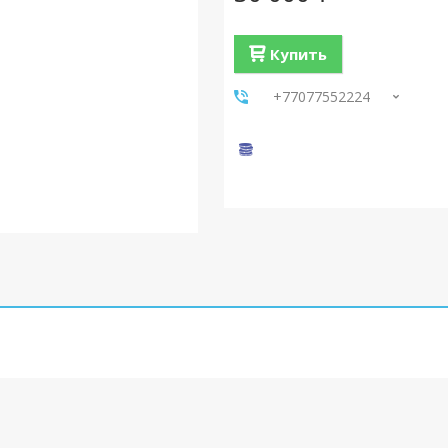
Купить
+77077552224