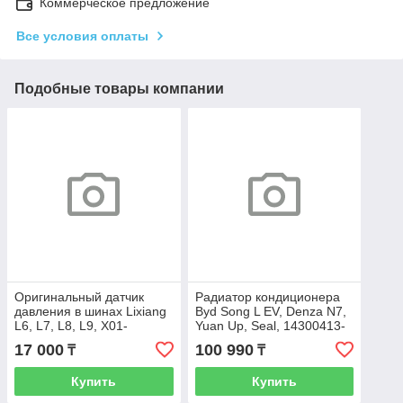
Коммерческое предложение
Все условия оплаты
Подобные товары компании
Оригинальный датчик
Радиатор кондиционера
давления в шинах Lixiang
Byd Song L EV, Denza N7,
L6, L7, L8, L9, X01-
Yuan Up, Seal, 14300413-
37000023
00, EKEA-8105010B
17 000
100 990
₸
₸
Купить
Купить