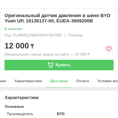
Оригинальный датчик давления в шине BYD
Yuan UP, 16136137-00, EUEA-3609200B
В наличии
Код: OuVM2EpXjd0s5N5YXhuVB2
Розница
12 000
₸
Минимальная сумма заказа на сайте — 20 000 ₸
Купить
ние
Характеристики
Доставка
Оплата
Условия во
Характеристики
Основные
Производитель
BYD