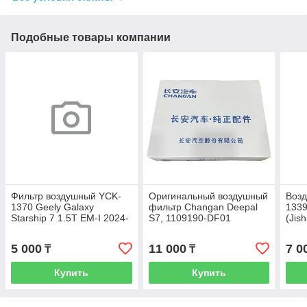
Подобные товары компании
Фильтр воздушный YCK-
Оригинальный воздушный
Воз
1370 Geely Galaxy
фильтр Changan Deepal
133
Starship 7 1.5T EM-I 2024-
S7, 1109190-DF01
(Jis
- Galaxy EX5 1.5T EM-I
1.5T
2025-- Galaxy A7 1.5T
5 000
11 000
7 0
₸
₸
Купить
Купить