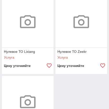
Профессиональное проведение нулевого технического
обслуживания для новых китайских автомобилей. ТО-0
рекомендуется выполнять после обкатки автомобиля для
проверки состояния основных узлов и систем, а также
подготовки автомобиля к дальнейшей эксплуатации. Во
время обслуживания проводится комплексная проверка
технического состояния автомобиля, контроль уровней
технических жидкостей, диагностика электронных систем и
осмотр основных агрегатов.
Нулевое ТО Lixiang
Нулевое ТО Zeekr
Услуга
Услуга
Цену уточняйте
Цену уточняйте