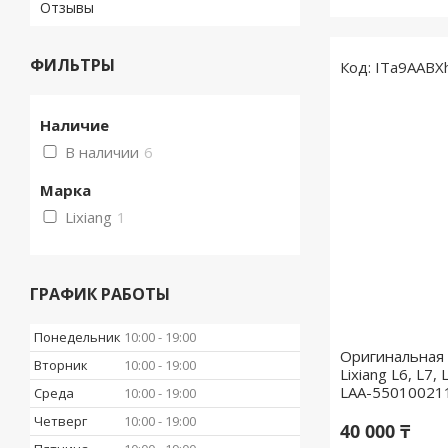
Отзывы
ФИЛЬТРЫ
ITa9AABX
Наличие
В наличии
6
Марка
Lixiang
1
ГРАФИК РАБОТЫ
Понедельник
10:00
19:00
Оригинальная 
Вторник
10:00
19:00
Lixiang L6, L7,
LAA-5501002
Среда
10:00
19:00
Четверг
10:00
19:00
40 000 ₸