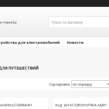
н Have.kz
тройства для электромобилей
Новости
ДЛЯ ПУТЕШЕСТВИЙ
cioWKnLlTdMMvB1
JxrrKC5dh5PoP9bA-tAJR1