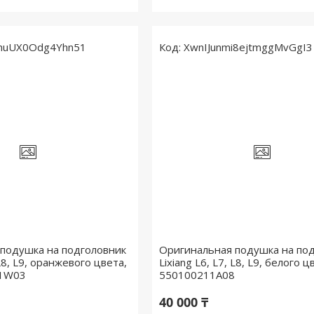
huUX0Odg4Yhn51
XwnIJunmi8ejtmggMvGgI3
подушка на подголовник
Оригинальная подушка на по
 L8, L9, оранжевого цвета,
Lixiang L6, L7, L8, L9, белого ц
11W03
550100211A08
40 000 ₸