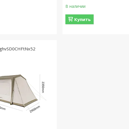
В наличии
Купить
ghvSD0CHFtNx52