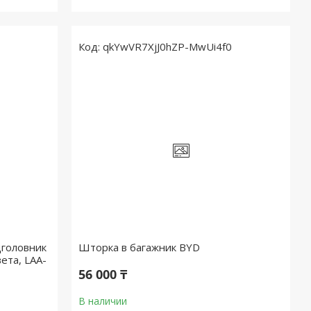
qkYwVR7XjJ0hZP-MwUi4f0
дголовник
Шторка в багажник BYD
вета, LAA-
56 000 ₸
В наличии